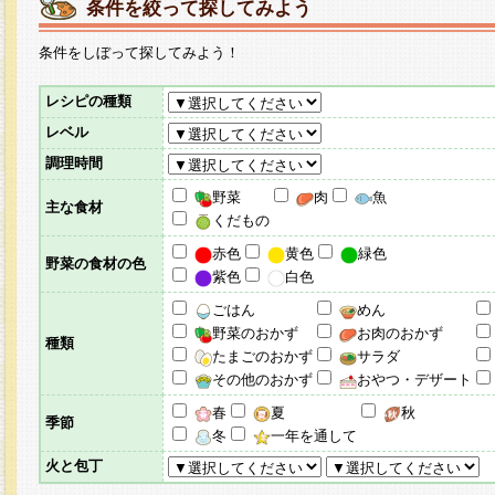
条件を絞って探してみよう
条件をしぼって探してみよう！
レシピの種類
レベル
調理時間
野菜
肉
魚
主な食材
くだもの
赤色
黄色
緑色
野菜の食材の色
紫色
白色
ごはん
めん
野菜のおかず
お肉のおかず
種類
たまごのおかず
サラダ
その他のおかず
おやつ・デザート
春
夏
秋
季節
冬
一年を通して
火と包丁