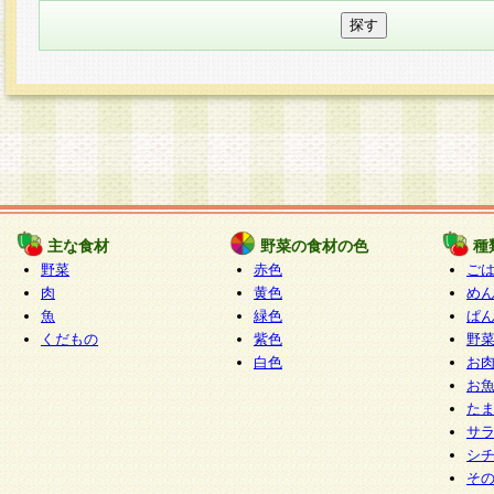
主な食材
野菜の食材の色
種
野菜
赤色
ご
肉
黄色
め
魚
緑色
ぱ
くだもの
紫色
野
白色
お
お
た
サ
シ
そ