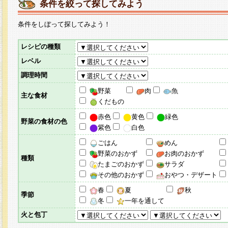
条件を絞って探してみよう
条件をしぼって探してみよう！
レシピの種類
レベル
調理時間
野菜
肉
魚
主な食材
くだもの
赤色
黄色
緑色
野菜の食材の色
紫色
白色
ごはん
めん
野菜のおかず
お肉のおかず
種類
たまごのおかず
サラダ
その他のおかず
おやつ・デザート
春
夏
秋
季節
冬
一年を通して
火と包丁