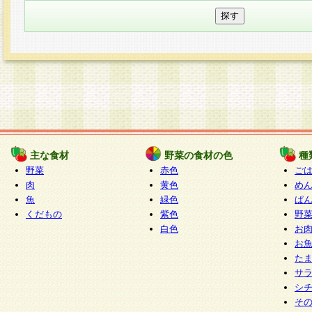
主な食材
野菜の食材の色
種
野菜
赤色
ご
肉
黄色
め
魚
緑色
ぱ
くだもの
紫色
野
白色
お
お
た
サ
シ
そ