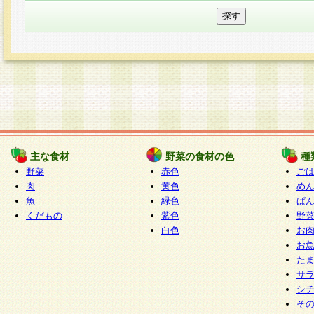
主な食材
野菜の食材の色
種
野菜
赤色
ご
肉
黄色
め
魚
緑色
ぱ
くだもの
紫色
野
白色
お
お
た
サ
シ
そ