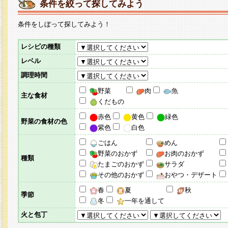
条件を絞って探してみよう
条件をしぼって探してみよう！
レシピの種類
レベル
調理時間
野菜
肉
魚
主な食材
くだもの
赤色
黄色
緑色
野菜の食材の色
紫色
白色
ごはん
めん
野菜のおかず
お肉のおかず
種類
たまごのおかず
サラダ
その他のおかず
おやつ・デザート
春
夏
秋
季節
冬
一年を通して
火と包丁