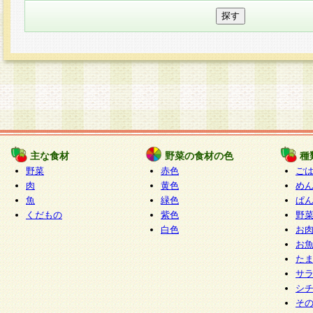
主な食材
野菜の食材の色
種
野菜
赤色
ご
肉
黄色
め
魚
緑色
ぱ
くだもの
紫色
野
白色
お
お
た
サ
シ
そ