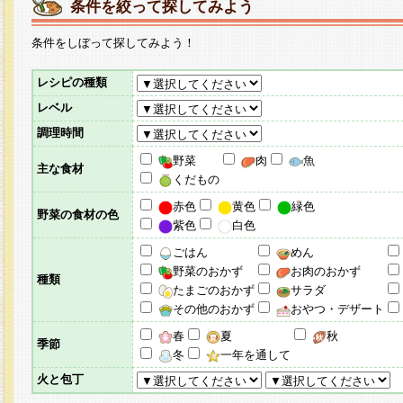
条件を絞って探してみよう
条件をしぼって探してみよう！
レシピの種類
レベル
調理時間
野菜
肉
魚
主な食材
くだもの
赤色
黄色
緑色
野菜の食材の色
紫色
白色
ごはん
めん
野菜のおかず
お肉のおかず
種類
たまごのおかず
サラダ
その他のおかず
おやつ・デザート
春
夏
秋
季節
冬
一年を通して
火と包丁