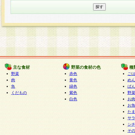
主な食材
野菜の食材の色
種
野菜
赤色
ご
肉
黄色
め
魚
緑色
ぱ
くだもの
紫色
野
白色
お
お
た
サ
シ
そ