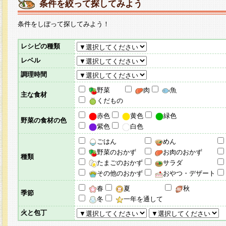
条件を絞って探してみよう
条件をしぼって探してみよう！
レシピの種類
レベル
調理時間
野菜
肉
魚
主な食材
くだもの
赤色
黄色
緑色
野菜の食材の色
紫色
白色
ごはん
めん
野菜のおかず
お肉のおかず
種類
たまごのおかず
サラダ
その他のおかず
おやつ・デザート
春
夏
秋
季節
冬
一年を通して
火と包丁