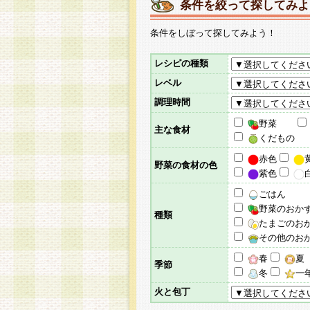
条件を絞って探してみよ
条件をしぼって探してみよう！
レシピの種類
レベル
調理時間
野菜
主な食材
くだもの
赤色
野菜の食材の色
紫色
ごはん
野菜のおか
種類
たまごのお
その他のお
春
夏
季節
冬
一
火と包丁