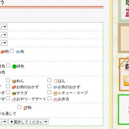
う
肉
魚
黄色
緑色
白色
めん
ぱん
ず
お肉のおかず
お魚のおかず
かず
サラダ
シチュー・スープ
かず
おやつ・デザート
お弁当
秋
年を通して