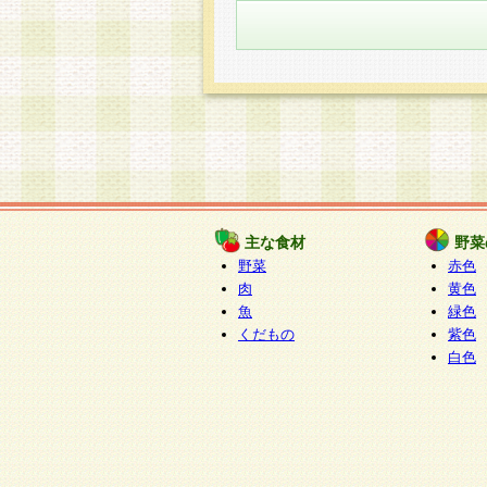
主な食材
野菜
野菜
赤色
肉
黄色
魚
緑色
くだもの
紫色
白色