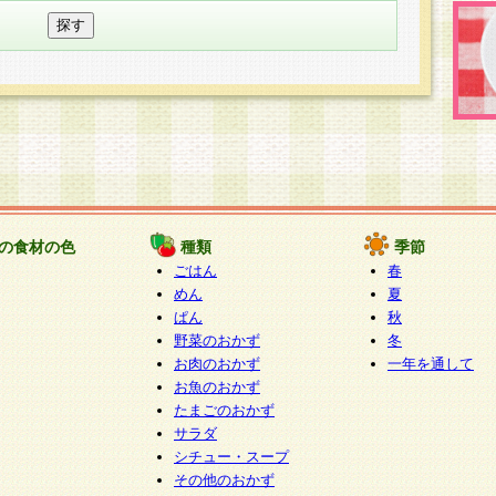
の食材の色
種類
季節
ごはん
春
めん
夏
ぱん
秋
野菜のおかず
冬
お肉のおかず
一年を通して
お魚のおかず
たまごのおかず
サラダ
シチュー・スープ
その他のおかず