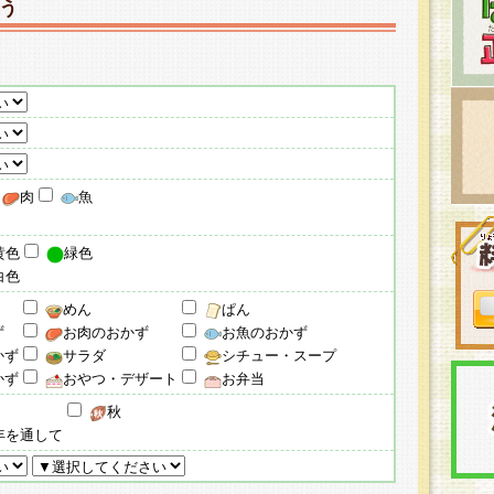
う
肉
魚
黄色
緑色
白色
めん
ぱん
ず
お肉のおかず
お魚のおかず
かず
サラダ
シチュー・スープ
かず
おやつ・デザート
お弁当
秋
年を通して