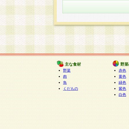
主な食材
野菜
野菜
赤色
肉
黄色
魚
緑色
くだもの
紫色
白色