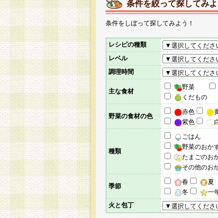
条件を絞って探してみよ
条件をしぼって探してみよう！
レシピの種類
レベル
調理時間
野菜
主な食材
くだもの
赤色
野菜の食材の色
紫色
ごはん
野菜のおか
種類
たまごのお
その他のお
春
夏
季節
冬
一
火と包丁