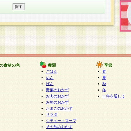
の食材の色
種類
季節
ごはん
春
めん
夏
ぱん
秋
野菜のおかず
冬
お肉のおかず
一年を通して
お魚のおかず
たまごのおかず
サラダ
シチュー・スープ
その他のおかず