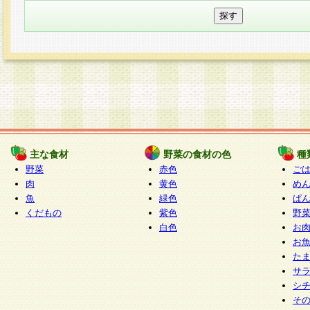
主な食材
野菜の食材の色
種
野菜
赤色
ご
肉
黄色
め
魚
緑色
ぱ
くだもの
紫色
野
白色
お
お
た
サ
シ
そ