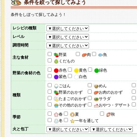
条件を絞って探してみよう
条件をしぼって探してみよう！
レシピの種類
レベル
調理時間
野菜
肉
魚
主な食材
くだもの
赤色
黄色
緑色
野菜の食材の色
紫色
白色
ごはん
めん
野菜のおかず
お肉のおかず
種類
たまごのおかず
サラダ
その他のおかず
おやつ・デザート
春
夏
秋
季節
冬
一年を通して
火と包丁