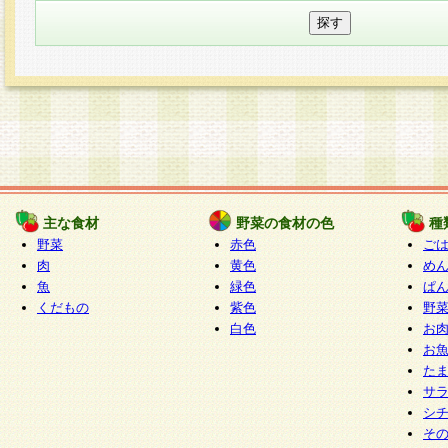
主な食材
野菜の食材の色
種
野菜
赤色
ご
肉
黄色
め
魚
緑色
ぱ
くだもの
紫色
野
白色
お
お
た
サ
シ
そ