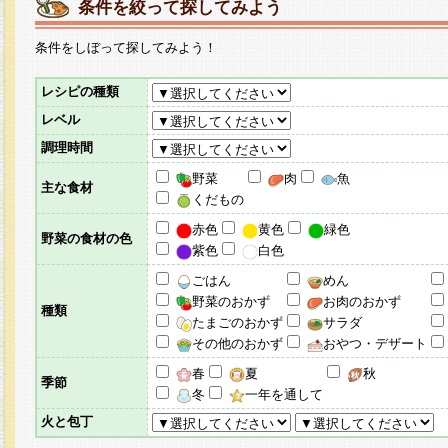
条件を絞って探してみよう
条件をしぼって探してみよう！
レシピの種類
レベル
調理時間
野菜
肉
魚
主な食材
くだもの
赤色
黄色
緑色
野菜の食材の色
紫色
白色
ごはん
めん
野菜のおかず
お肉のおかず
種類
たまごのおかず
サラダ
その他のおかず
おやつ・デザート
春
夏
秋
季節
冬
一年を通して
火と包丁