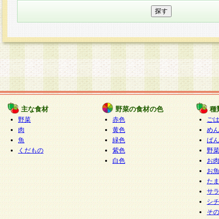
主な食材
野菜の食材の色
種
野菜
赤色
ご
肉
黄色
め
魚
緑色
ぱ
くだもの
紫色
野
白色
お
お
た
サ
シ
そ