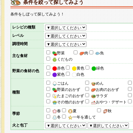
条件を絞って探してみよう
条件をしぼって探してみよう！
レシピの種類
レベル
調理時間
野菜
肉
魚
主な食材
くだもの
赤色
黄色
緑色
野菜の食材の色
紫色
白色
ごはん
めん
野菜のおかず
お肉のおかず
種類
たまごのおかず
サラダ
その他のおかず
おやつ・デザート
春
夏
秋
季節
冬
一年を通して
火と包丁