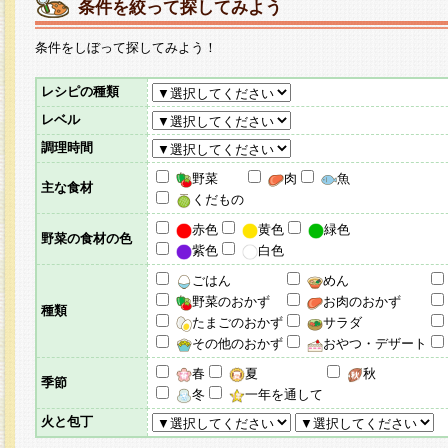
条件を絞って探してみよう
条件をしぼって探してみよう！
レシピの種類
レベル
調理時間
野菜
肉
魚
主な食材
くだもの
赤色
黄色
緑色
野菜の食材の色
紫色
白色
ごはん
めん
野菜のおかず
お肉のおかず
種類
たまごのおかず
サラダ
その他のおかず
おやつ・デザート
春
夏
秋
季節
冬
一年を通して
火と包丁