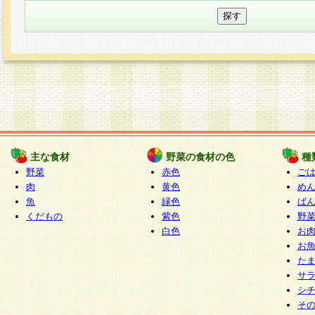
主な食材
野菜の食材の色
種
野菜
赤色
ご
肉
黄色
め
魚
緑色
ぱ
くだもの
紫色
野
白色
お
お
た
サ
シ
そ