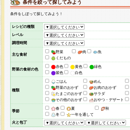
条件を絞って探してみよう
条件をしぼって探してみよう！
レシピの種類
レベル
調理時間
野菜
肉
魚
主な食材
くだもの
赤色
黄色
緑色
野菜の食材の色
紫色
白色
ごはん
めん
野菜のおかず
お肉のおかず
種類
たまごのおかず
サラダ
その他のおかず
おやつ・デザート
春
夏
秋
季節
冬
一年を通して
火と包丁