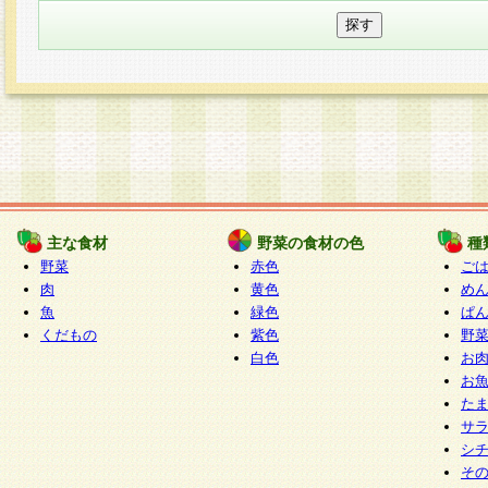
主な食材
野菜の食材の色
種
野菜
赤色
ご
肉
黄色
め
魚
緑色
ぱ
くだもの
紫色
野
白色
お
お
た
サ
シ
そ