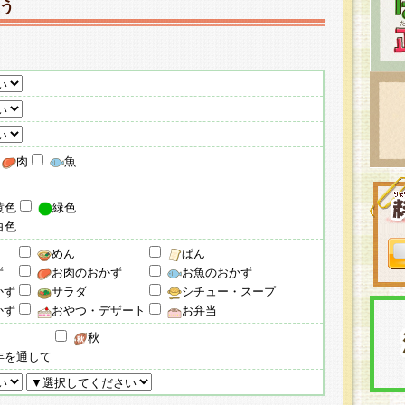
う
肉
魚
黄色
緑色
白色
めん
ぱん
ず
お肉のおかず
お魚のおかず
かず
サラダ
シチュー・スープ
かず
おやつ・デザート
お弁当
秋
年を通して