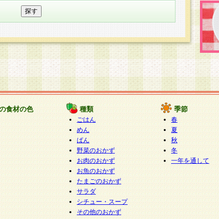
の食材の色
種類
季節
ごはん
春
めん
夏
ぱん
秋
野菜のおかず
冬
お肉のおかず
一年を通して
お魚のおかず
たまごのおかず
サラダ
シチュー・スープ
その他のおかず