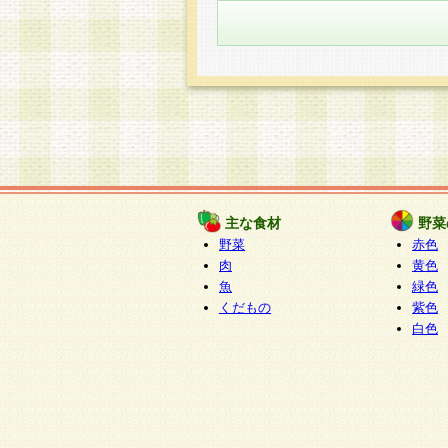
主な食材
野菜
野菜
赤色
肉
黄色
魚
緑色
くだもの
紫色
白色