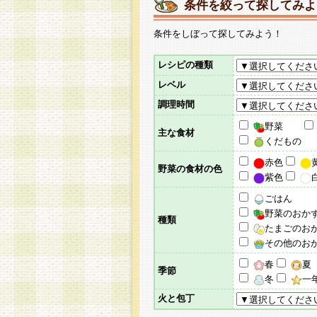
条件を絞って探してみよ
条件をしぼって探してみよう！
レシピの種類
レベル
調理時間
野菜
主な食材
くだもの
赤色
野菜の食材の色
紫色
ごはん
野菜のおか
種類
たまごのお
その他のお
春
夏
季節
冬
一
火と包丁