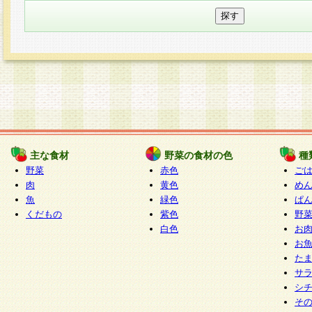
主な食材
野菜の食材の色
種
野菜
赤色
ご
肉
黄色
め
魚
緑色
ぱ
くだもの
紫色
野
白色
お
お
た
サ
シ
そ