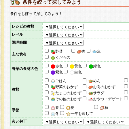
条件を絞って探してみよう
条件をしぼって探してみよう！
レシピの種類
レベル
調理時間
野菜
肉
魚
主な食材
くだもの
赤色
黄色
緑色
野菜の食材の色
紫色
白色
ごはん
めん
野菜のおかず
お肉のおかず
種類
たまごのおかず
サラダ
その他のおかず
おやつ・デザート
春
夏
秋
季節
冬
一年を通して
火と包丁