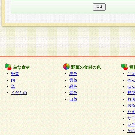
主な食材
野菜の食材の色
種
野菜
赤色
ご
肉
黄色
め
魚
緑色
ぱ
くだもの
紫色
野
白色
お
お
た
サ
シ
そ