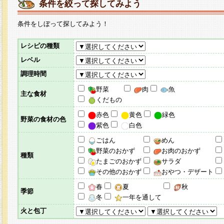
条件を絞って探してみよう
条件をしぼって探してみよう！
レシピの種類
レベル
調理時間
野菜
肉
魚
主な食材
くだもの
赤色
黄色
緑色
野菜の食材の色
紫色
白色
ごはん
めん
野菜のおかず
お肉のおかず
種類
たまごのおかず
サラダ
その他のおかず
おやつ・デザート
春
夏
秋
季節
冬
一年を通して
火と包丁