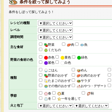
条件を絞って探してみよう
条件をしぼって探してみよう！
レシピの種類
レベル
調理時間
野菜
肉
魚
主な食材
くだもの
赤色
黄色
緑色
野菜の食材の色
紫色
白色
ごはん
めん
野菜のおかず
お肉のおかず
種類
たまごのおかず
サラダ
その他のおかず
おやつ・デザート
春
夏
秋
季節
冬
一年を通して
火と包丁