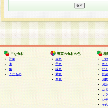
主な食材
野菜の食材の色
種
野菜
赤色
ご
肉
黄色
め
魚
緑色
ぱ
くだもの
紫色
野
白色
お
お
た
サ
シ
そ