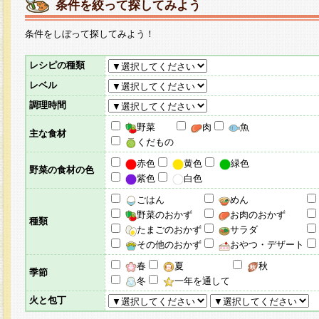
条件を絞って探してみよう
条件をしぼって探してみよう！
レシピの種類
レベル
調理時間
野菜
肉
魚
主な食材
くだもの
赤色
黄色
緑色
野菜の食材の色
紫色
白色
ごはん
めん
野菜のおかず
お肉のおかず
種類
たまごのおかず
サラダ
その他のおかず
おやつ・デザート
春
夏
秋
季節
冬
一年を通して
火と包丁