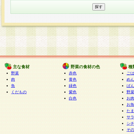
主な食材
野菜の食材の色
種
野菜
赤色
ご
肉
黄色
め
魚
緑色
ぱ
くだもの
紫色
野
白色
お
お
た
サ
シ
そ