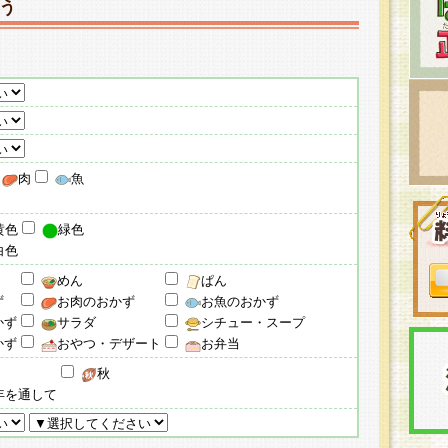
う
肉
魚
黄色
緑色
白色
めん
ぱん
ず
お肉のおかず
お魚のおかず
かず
サラダ
シチュー・スープ
かず
おやつ・デザート
お弁当
秋
年を通して