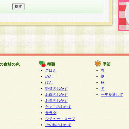
の食材の色
種類
季節
ごはん
春
めん
夏
ぱん
秋
野菜のおかず
冬
お肉のおかず
一年を通して
お魚のおかず
たまごのおかず
サラダ
シチュー・スープ
その他のおかず