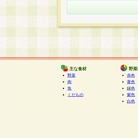
主な食材
野菜
野菜
赤色
肉
黄色
魚
緑色
くだもの
紫色
白色