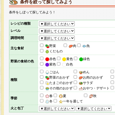
条件を絞って探してみよう
条件をしぼって探してみよう！
レシピの種類
レベル
調理時間
野菜
肉
魚
主な食材
くだもの
赤色
黄色
緑色
野菜の食材の色
紫色
白色
ごはん
めん
野菜のおかず
お肉のおかず
種類
たまごのおかず
サラダ
その他のおかず
おやつ・デザート
春
夏
秋
季節
冬
一年を通して
火と包丁