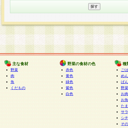
主な食材
野菜の食材の色
種
野菜
赤色
ご
肉
黄色
め
魚
緑色
ぱ
くだもの
紫色
野
白色
お
お
た
サ
シ
そ