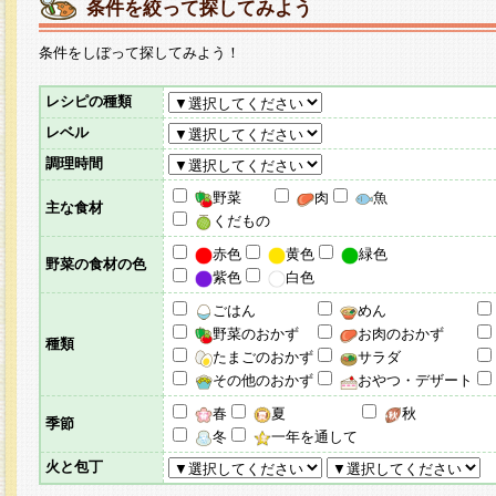
条件を絞って探してみよう
条件をしぼって探してみよう！
レシピの種類
レベル
調理時間
野菜
肉
魚
主な食材
くだもの
赤色
黄色
緑色
野菜の食材の色
紫色
白色
ごはん
めん
野菜のおかず
お肉のおかず
種類
たまごのおかず
サラダ
その他のおかず
おやつ・デザート
春
夏
秋
季節
冬
一年を通して
火と包丁