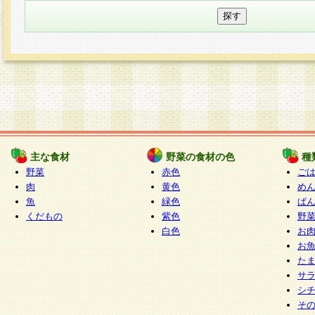
主な食材
野菜の食材の色
種
野菜
赤色
ご
肉
黄色
め
魚
緑色
ぱ
くだもの
紫色
野
白色
お
お
た
サ
シ
そ