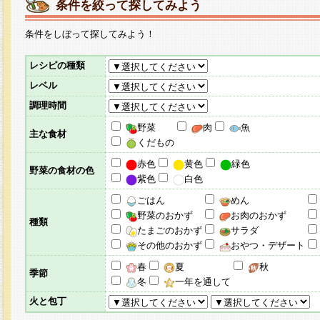
条件を絞って探してみよう
条件をしぼって探してみよう！
レシピの種類
レベル
調理時間
野菜
肉
魚
主な食材
くだもの
赤色
黄色
緑色
野菜の食材の色
紫色
白色
ごはん
めん
野菜のおかず
お肉のおかず
種類
たまごのおかず
サラダ
その他のおかず
おやつ・デザート
春
夏
秋
季節
冬
一年を通して
火と包丁