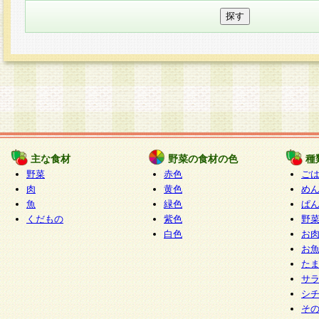
主な食材
野菜の食材の色
種
野菜
赤色
ご
肉
黄色
め
魚
緑色
ぱ
くだもの
紫色
野
白色
お
お
た
サ
シ
そ