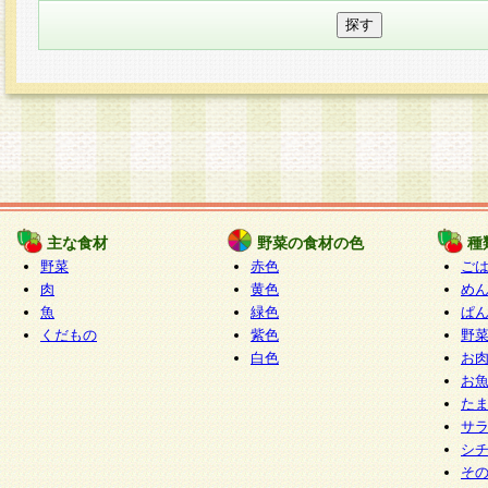
主な食材
野菜の食材の色
種
野菜
赤色
ご
肉
黄色
め
魚
緑色
ぱ
くだもの
紫色
野
白色
お
お
た
サ
シ
そ