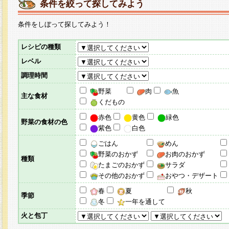
条件を絞って探してみよう
条件をしぼって探してみよう！
レシピの種類
レベル
調理時間
野菜
肉
魚
主な食材
くだもの
赤色
黄色
緑色
野菜の食材の色
紫色
白色
ごはん
めん
野菜のおかず
お肉のおかず
種類
たまごのおかず
サラダ
その他のおかず
おやつ・デザート
春
夏
秋
季節
冬
一年を通して
火と包丁