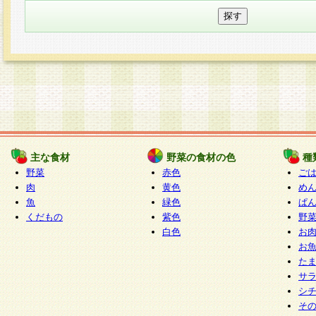
主な食材
野菜の食材の色
種
野菜
赤色
ご
肉
黄色
め
魚
緑色
ぱ
くだもの
紫色
野
白色
お
お
た
サ
シ
そ