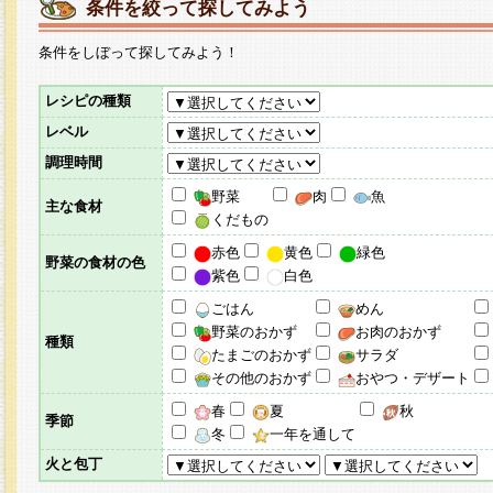
条件を絞って探してみよう
条件をしぼって探してみよう！
レシピの種類
レベル
調理時間
野菜
肉
魚
主な食材
くだもの
赤色
黄色
緑色
野菜の食材の色
紫色
白色
ごはん
めん
野菜のおかず
お肉のおかず
種類
たまごのおかず
サラダ
その他のおかず
おやつ・デザート
春
夏
秋
季節
冬
一年を通して
火と包丁