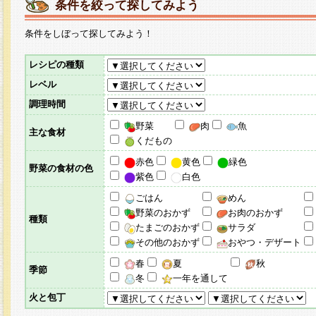
条件を絞って探してみよう
条件をしぼって探してみよう！
レシピの種類
レベル
調理時間
野菜
肉
魚
主な食材
くだもの
赤色
黄色
緑色
野菜の食材の色
紫色
白色
ごはん
めん
野菜のおかず
お肉のおかず
種類
たまごのおかず
サラダ
その他のおかず
おやつ・デザート
春
夏
秋
季節
冬
一年を通して
火と包丁