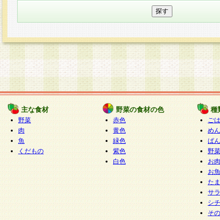
主な食材
野菜の食材の色
種
野菜
赤色
ご
肉
黄色
め
魚
緑色
ぱ
くだもの
紫色
野
白色
お
お
た
サ
シ
そ