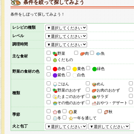
条件を絞って探してみよう
条件をしぼって探してみよう！
レシピの種類
レベル
調理時間
野菜
肉
魚
主な食材
くだもの
赤色
黄色
緑色
野菜の食材の色
紫色
白色
ごはん
めん
野菜のおかず
お肉のおかず
種類
たまごのおかず
サラダ
その他のおかず
おやつ・デザート
春
夏
秋
季節
冬
一年を通して
火と包丁