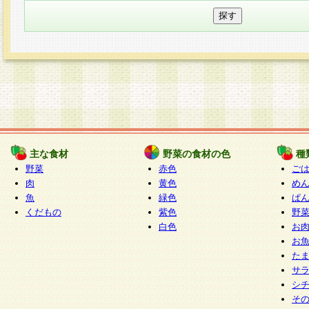
主な食材
野菜の食材の色
種
野菜
赤色
ご
肉
黄色
め
魚
緑色
ぱ
くだもの
紫色
野
白色
お
お
た
サ
シ
そ