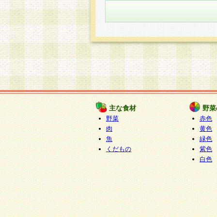
主な食材
野菜
野菜
赤色
肉
黄色
魚
緑色
くだもの
紫色
白色