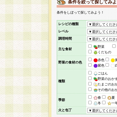
条件を絞って探してみよ
条件をしぼって探してみよう！
レシピの種類
レベル
調理時間
野菜
主な食材
くだもの
赤色
野菜の食材の色
紫色
ごはん
野菜のおか
種類
たまごのお
その他のお
春
夏
季節
冬
一
火と包丁