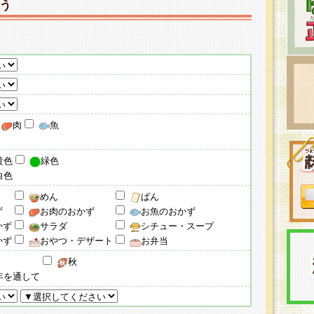
う
肉
魚
黄色
緑色
白色
めん
ぱん
ず
お肉のおかず
お魚のおかず
かず
サラダ
シチュー・スープ
かず
おやつ・デザート
お弁当
秋
年を通して