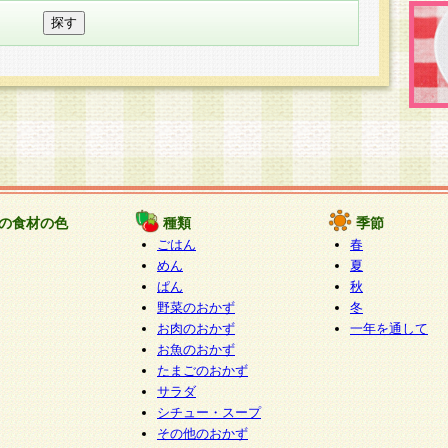
の食材の色
種類
季節
ごはん
春
めん
夏
ぱん
秋
野菜のおかず
冬
お肉のおかず
一年を通して
お魚のおかず
たまごのおかず
サラダ
シチュー・スープ
その他のおかず