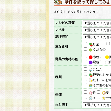
条件を絞って探してみよ
条件をしぼって探してみよう！
レシピの種類
レベル
調理時間
野菜
主な食材
くだもの
赤色
野菜の食材の色
紫色
ごはん
野菜のおか
種類
たまごのお
その他のお
春
夏
季節
冬
一
火と包丁