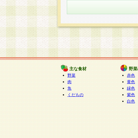
主な食材
野菜
野菜
赤色
肉
黄色
魚
緑色
くだもの
紫色
白色