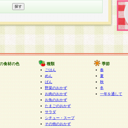
の食材の色
種類
季節
ごはん
春
めん
夏
ぱん
秋
野菜のおかず
冬
お肉のおかず
一年を通して
お魚のおかず
たまごのおかず
サラダ
シチュー・スープ
その他のおかず