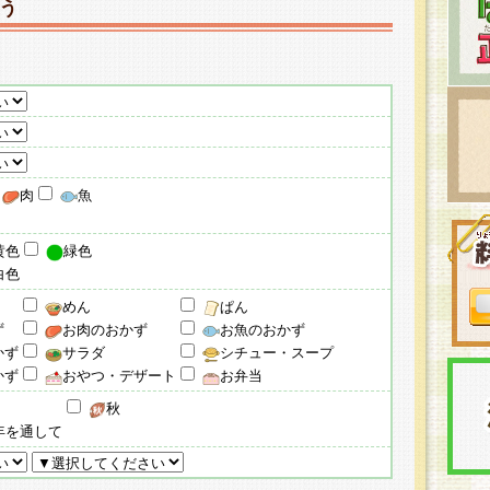
う
肉
魚
黄色
緑色
白色
めん
ぱん
ず
お肉のおかず
お魚のおかず
かず
サラダ
シチュー・スープ
かず
おやつ・デザート
お弁当
秋
年を通して