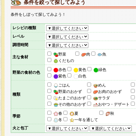
条件を絞って探してみよう
条件をしぼって探してみよう！
レシピの種類
レベル
調理時間
野菜
肉
魚
主な食材
くだもの
赤色
黄色
緑色
野菜の食材の色
紫色
白色
ごはん
めん
野菜のおかず
お肉のおかず
種類
たまごのおかず
サラダ
その他のおかず
おやつ・デザート
春
夏
秋
季節
冬
一年を通して
火と包丁