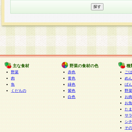
主な食材
野菜の食材の色
種
野菜
赤色
ご
肉
黄色
め
魚
緑色
ぱ
くだもの
紫色
野
白色
お
お
た
サ
シ
そ