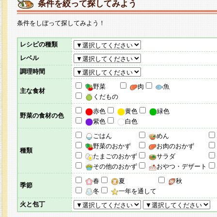
条件を絞って探してみよう
条件をしぼって探してみよう！
レシピの種類
レベル
調理時間
野菜
肉
魚
主な食材
くだもの
赤色
黄色
緑色
野菜の食材の色
紫色
白色
ごはん
めん
野菜のおかず
お肉のおかず
種類
たまごのおかず
サラダ
その他のおかず
おやつ・デザート
春
夏
秋
季節
冬
一年を通して
火と包丁