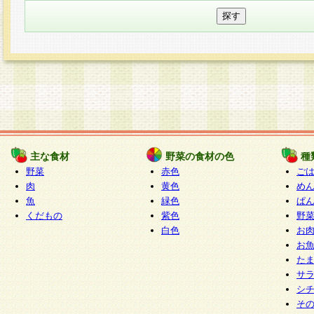
主な食材
野菜の食材の色
種
野菜
赤色
ご
肉
黄色
め
魚
緑色
ぱ
くだもの
紫色
野
白色
お
お
た
サ
シ
そ