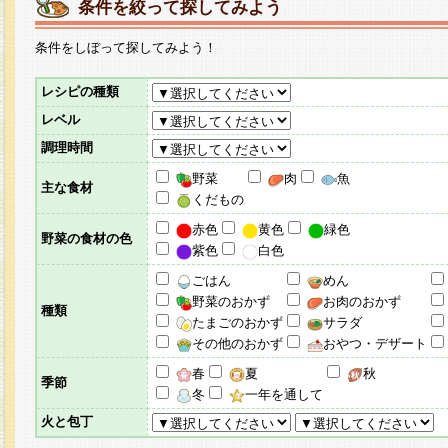
条件を絞って探してみよう
条件をしぼって探してみよう！
レシピの種類
レベル
調理時間
野菜
肉
魚
主な食材
くだもの
赤色
黄色
緑色
野菜の食材の色
紫色
白色
ごはん
めん
野菜のおかず
お肉のおかず
種類
たまごのおかず
サラダ
その他のおかず
おやつ・デザート
春
夏
秋
季節
冬
一年を通して
火と包丁