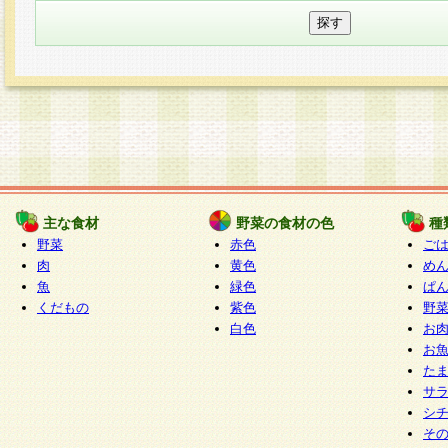
主な食材
野菜の食材の色
種
野菜
赤色
ご
肉
黄色
め
魚
緑色
ぱ
くだもの
紫色
野
白色
お
お
た
サ
シ
そ