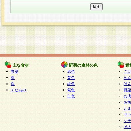
主な食材
野菜の食材の色
種
野菜
赤色
ご
肉
黄色
め
魚
緑色
ぱ
くだもの
紫色
野
白色
お
お
た
サ
シ
そ