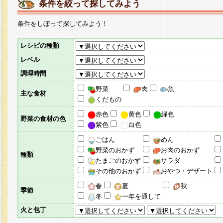
条件を絞って探してみよう
条件をしぼって探してみよう！
レシピの種類
レベル
調理時間
野菜
肉
魚
主な食材
くだもの
赤色
黄色
緑色
野菜の食材の色
紫色
白色
ごはん
めん
野菜のおかず
お肉のおかず
種類
たまごのおかず
サラダ
その他のおかず
おやつ・デザート
春
夏
秋
季節
冬
一年を通して
火と包丁