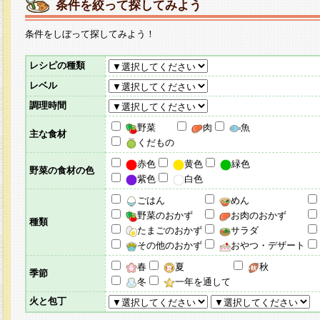
条件を絞って探してみよう
条件をしぼって探してみよう！
レシピの種類
レベル
調理時間
野菜
肉
魚
主な食材
くだもの
赤色
黄色
緑色
野菜の食材の色
紫色
白色
ごはん
めん
野菜のおかず
お肉のおかず
種類
たまごのおかず
サラダ
その他のおかず
おやつ・デザート
春
夏
秋
季節
冬
一年を通して
火と包丁