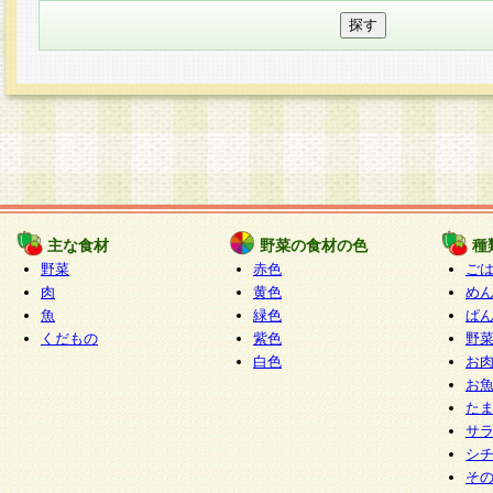
主な食材
野菜の食材の色
種
野菜
赤色
ご
肉
黄色
め
魚
緑色
ぱ
くだもの
紫色
野
白色
お
お
た
サ
シ
そ