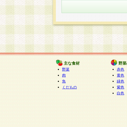
主な食材
野菜
野菜
赤色
肉
黄色
魚
緑色
くだもの
紫色
白色