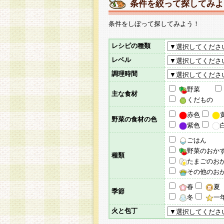
条件を絞って探してみよ
条件をしぼって探してみよう！
レシピの種類
レベル
調理時間
野菜
主な食材
くだもの
赤色
野菜の食材の色
紫色
ごはん
野菜のおか
種類
たまごのお
その他のお
春
夏
季節
冬
一
火と包丁