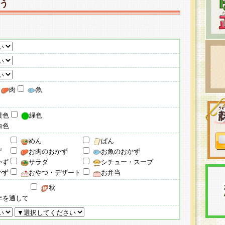
う
肉
魚
黄色
緑色
白色
めん
ぱん
ず
お肉のおかず
お魚のおかず
かず
サラダ
シチュー・スープ
かず
おやつ・デザート
お弁当
秋
年を通して