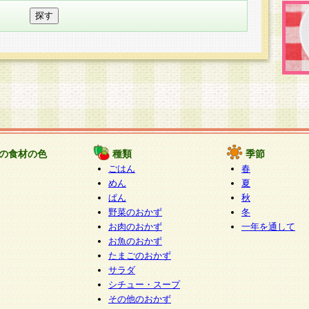
の食材の色
種類
季節
ごはん
春
めん
夏
ぱん
秋
野菜のおかず
冬
お肉のおかず
一年を通して
お魚のおかず
たまごのおかず
サラダ
シチュー・スープ
その他のおかず