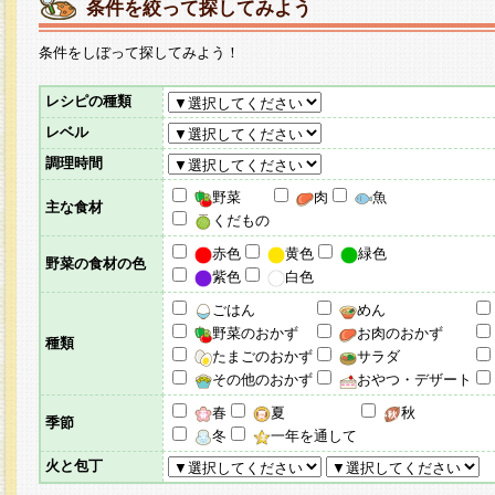
条件を絞って探してみよう
条件をしぼって探してみよう！
レシピの種類
レベル
調理時間
野菜
肉
魚
主な食材
くだもの
赤色
黄色
緑色
野菜の食材の色
紫色
白色
ごはん
めん
野菜のおかず
お肉のおかず
種類
たまごのおかず
サラダ
その他のおかず
おやつ・デザート
春
夏
秋
季節
冬
一年を通して
火と包丁