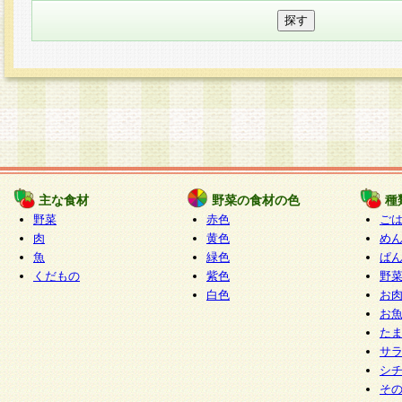
主な食材
野菜の食材の色
種
野菜
赤色
ご
肉
黄色
め
魚
緑色
ぱ
くだもの
紫色
野
白色
お
お
た
サ
シ
そ