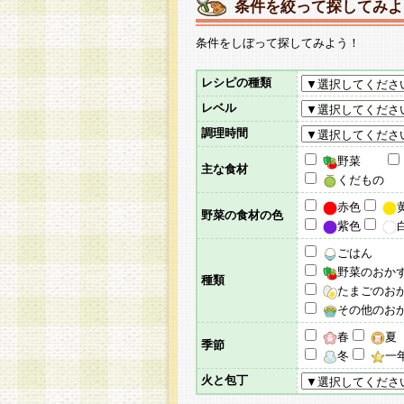
条件を絞って探してみよ
条件をしぼって探してみよう！
レシピの種類
レベル
調理時間
野菜
主な食材
くだもの
赤色
野菜の食材の色
紫色
ごはん
野菜のおか
種類
たまごのお
その他のお
春
夏
季節
冬
一
火と包丁