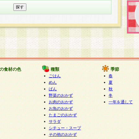
の食材の色
種類
季節
ごはん
春
めん
夏
ぱん
秋
野菜のおかず
冬
お肉のおかず
一年を通して
お魚のおかず
たまごのおかず
サラダ
シチュー・スープ
その他のおかず