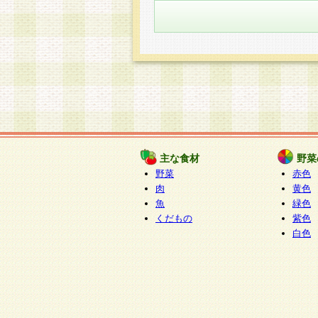
主な食材
野菜
野菜
赤色
肉
黄色
魚
緑色
くだもの
紫色
白色