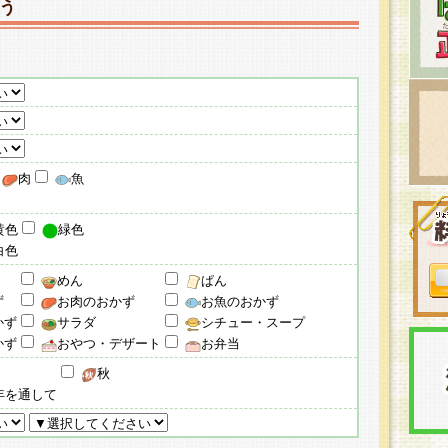
う
肉
魚
黄色
緑色
白色
めん
ぱん
ず
お肉のおかず
お魚のおかず
かず
サラダ
シチュー・スープ
かず
おやつ・デザート
お弁当
秋
年を通して