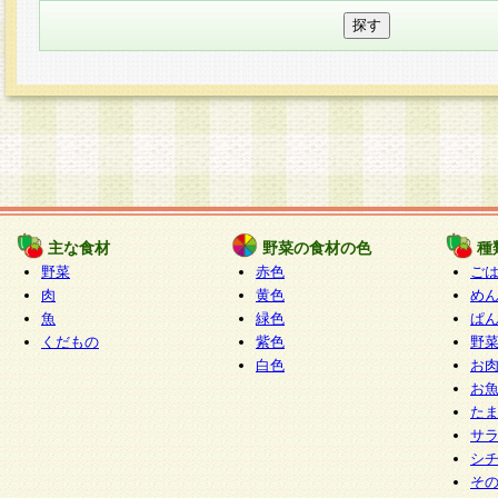
主な食材
野菜の食材の色
種
野菜
赤色
ご
肉
黄色
め
魚
緑色
ぱ
くだもの
紫色
野
白色
お
お
た
サ
シ
そ