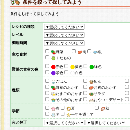
条件を絞って探してみよう
条件をしぼって探してみよう！
レシピの種類
レベル
調理時間
野菜
肉
魚
主な食材
くだもの
赤色
黄色
緑色
野菜の食材の色
紫色
白色
ごはん
めん
野菜のおかず
お肉のおかず
種類
たまごのおかず
サラダ
その他のおかず
おやつ・デザート
春
夏
秋
季節
冬
一年を通して
火と包丁