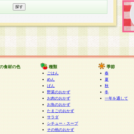
の食材の色
種類
季節
ごはん
春
めん
夏
ぱん
秋
野菜のおかず
冬
お肉のおかず
一年を通して
お魚のおかず
たまごのおかず
サラダ
シチュー・スープ
その他のおかず