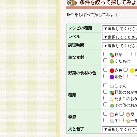
条件を絞って探してみよ
条件をしぼって探してみよう！
レシピの種類
レベル
調理時間
野菜
主な食材
くだもの
赤色
野菜の食材の色
紫色
ごはん
野菜のおか
種類
たまごのお
その他のお
春
夏
季節
冬
一
火と包丁