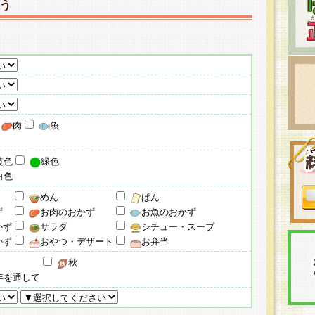
う
肉
魚
黄色
緑色
白色
めん
ぱん
ず
お肉のおかず
お魚のおかず
かず
サラダ
シチュー・スープ
かず
おやつ・デザート
お弁当
秋
年を通して