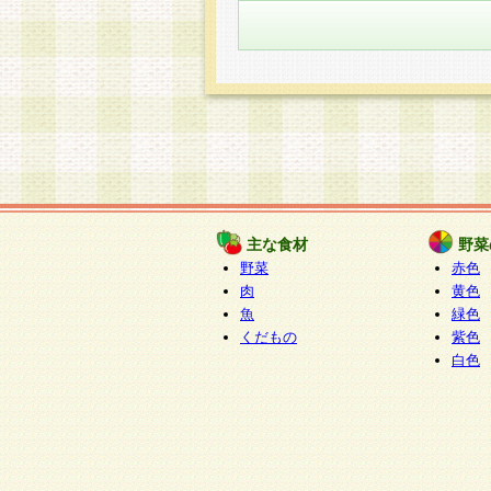
主な食材
野菜
野菜
赤色
肉
黄色
魚
緑色
くだもの
紫色
白色