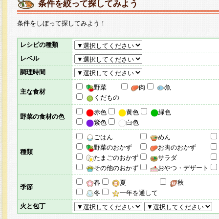
条件を絞って探してみよう
条件をしぼって探してみよう！
レシピの種類
レベル
調理時間
野菜
肉
魚
主な食材
くだもの
赤色
黄色
緑色
野菜の食材の色
紫色
白色
ごはん
めん
野菜のおかず
お肉のおかず
種類
たまごのおかず
サラダ
その他のおかず
おやつ・デザート
春
夏
秋
季節
冬
一年を通して
火と包丁