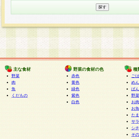
主な食材
野菜の食材の色
種
野菜
赤色
ご
肉
黄色
め
魚
緑色
ぱ
くだもの
紫色
野
白色
お
お
た
サ
シ
そ