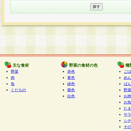
主な食材
野菜の食材の色
種
野菜
赤色
ご
肉
黄色
め
魚
緑色
ぱ
くだもの
紫色
野
白色
お
お
た
サ
シ
そ