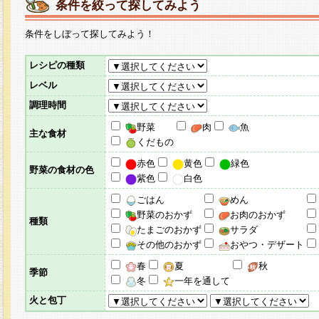
条件を絞って探してみよう
条件をしぼって探してみよう！
レシピの種類
レベル
調理時間
野菜
肉
魚
主な食材
くだもの
赤色
黄色
緑色
野菜の食材の色
紫色
白色
ごはん
めん
野菜のおかず
お肉のおかず
種類
たまごのおかず
サラダ
その他のおかず
おやつ・デザート
春
夏
秋
季節
冬
一年を通して
火と包丁