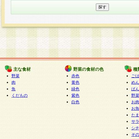
主な食材
野菜の食材の色
種
野菜
赤色
ご
肉
黄色
め
魚
緑色
ぱ
くだもの
紫色
野
白色
お
お
た
サ
シ
そ