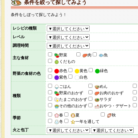
条件を絞って探してみよう
条件をしぼって探してみよう！
レシピの種類
レベル
調理時間
野菜
肉
魚
主な食材
くだもの
赤色
黄色
緑色
野菜の食材の色
紫色
白色
ごはん
めん
野菜のおかず
お肉のおかず
種類
たまごのおかず
サラダ
その他のおかず
おやつ・デザート
春
夏
秋
季節
冬
一年を通して
火と包丁