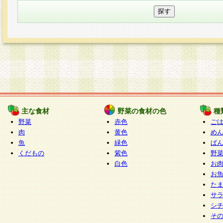
主な食材
野菜の食材の色
種
野菜
赤色
ご
肉
黄色
め
魚
緑色
ぱ
くだもの
紫色
野
白色
お
お
た
サ
シ
そ