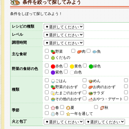
条件を絞って探してみよう
条件をしぼって探してみよう！
レシピの種類
レベル
調理時間
野菜
肉
魚
主な食材
くだもの
赤色
黄色
緑色
野菜の食材の色
紫色
白色
ごはん
めん
野菜のおかず
お肉のおかず
種類
たまごのおかず
サラダ
その他のおかず
おやつ・デザート
春
夏
秋
季節
冬
一年を通して
火と包丁