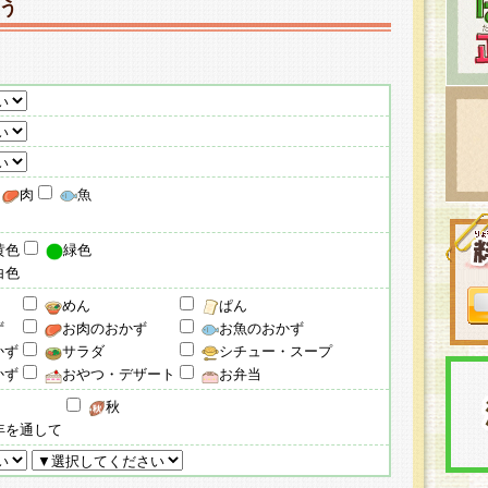
う
肉
魚
黄色
緑色
白色
めん
ぱん
ず
お肉のおかず
お魚のおかず
かず
サラダ
シチュー・スープ
かず
おやつ・デザート
お弁当
秋
年を通して