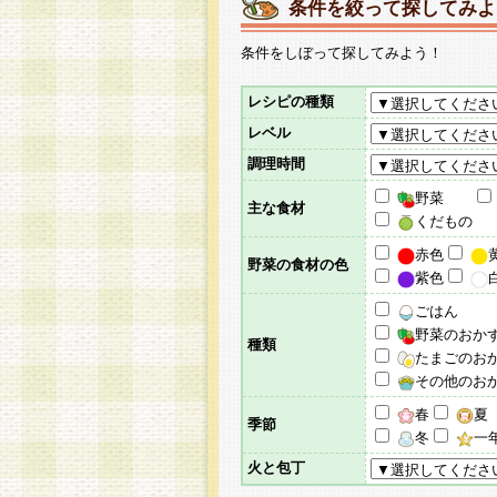
条件を絞って探してみよ
条件をしぼって探してみよう！
レシピの種類
レベル
調理時間
野菜
主な食材
くだもの
赤色
野菜の食材の色
紫色
ごはん
野菜のおか
種類
たまごのお
その他のお
春
夏
季節
冬
一
火と包丁