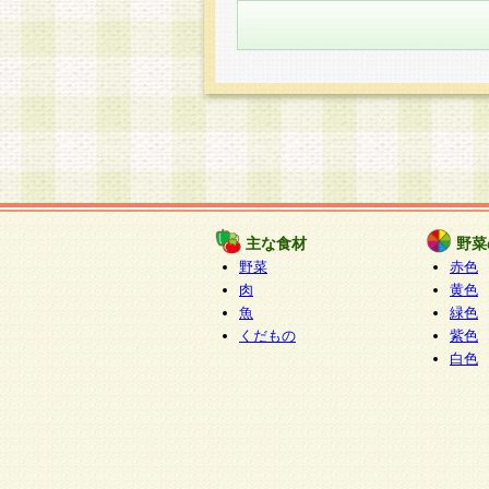
主な食材
野菜
野菜
赤色
肉
黄色
魚
緑色
くだもの
紫色
白色