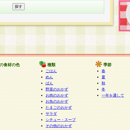
の食材の色
種類
季節
ごはん
春
めん
夏
ぱん
秋
野菜のおかず
冬
お肉のおかず
一年を通して
お魚のおかず
たまごのおかず
サラダ
シチュー・スープ
その他のおかず