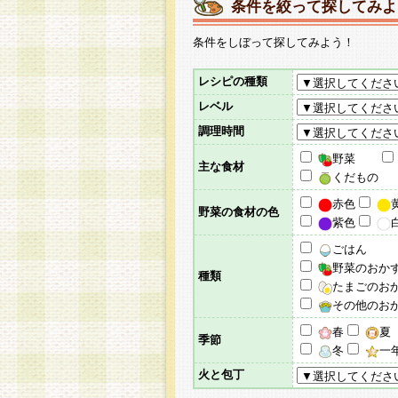
条件を絞って探してみよ
条件をしぼって探してみよう！
レシピの種類
レベル
調理時間
野菜
主な食材
くだもの
赤色
野菜の食材の色
紫色
ごはん
野菜のおか
種類
たまごのお
その他のお
春
夏
季節
冬
一
火と包丁