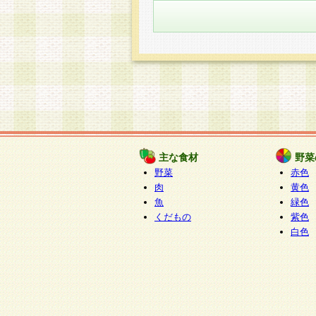
主な食材
野菜
野菜
赤色
肉
黄色
魚
緑色
くだもの
紫色
白色