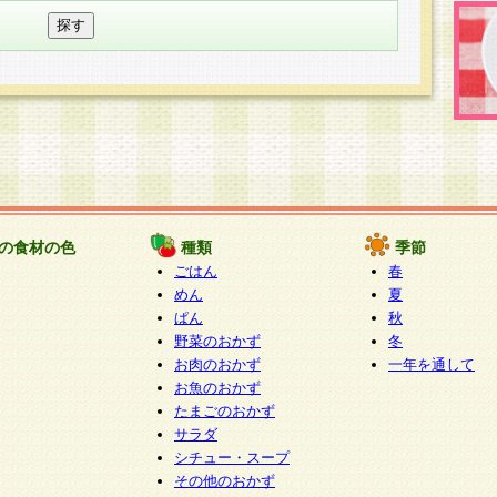
の食材の色
種類
季節
ごはん
春
めん
夏
ぱん
秋
野菜のおかず
冬
お肉のおかず
一年を通して
お魚のおかず
たまごのおかず
サラダ
シチュー・スープ
その他のおかず