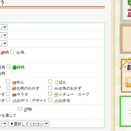
う
肉
魚
黄色
緑色
白色
めん
ぱん
ず
お肉のおかず
お魚のおかず
かず
サラダ
シチュー・スープ
かず
おやつ・デザート
お弁当
秋
年を通して