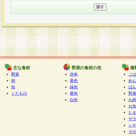
主な食材
野菜の食材の色
種
野菜
赤色
ご
肉
黄色
め
魚
緑色
ぱ
くだもの
紫色
野
白色
お
お
た
サ
シ
そ