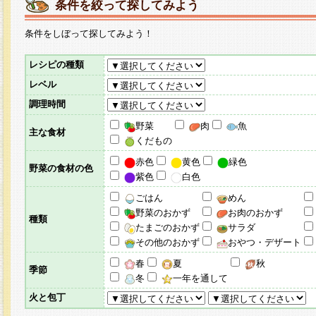
条件を絞って探してみよう
条件をしぼって探してみよう！
レシピの種類
レベル
調理時間
野菜
肉
魚
主な食材
くだもの
赤色
黄色
緑色
野菜の食材の色
紫色
白色
ごはん
めん
野菜のおかず
お肉のおかず
種類
たまごのおかず
サラダ
その他のおかず
おやつ・デザート
春
夏
秋
季節
冬
一年を通して
火と包丁