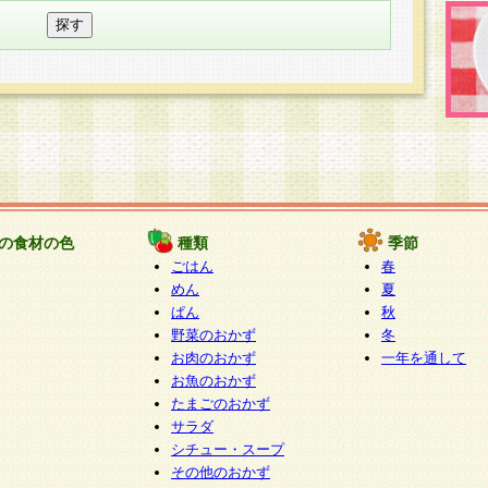
の食材の色
種類
季節
ごはん
春
めん
夏
ぱん
秋
野菜のおかず
冬
お肉のおかず
一年を通して
お魚のおかず
たまごのおかず
サラダ
シチュー・スープ
その他のおかず