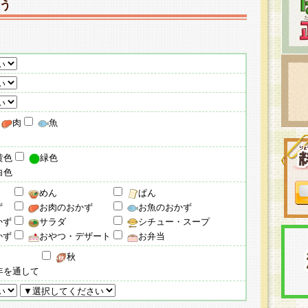
う
肉
魚
黄色
緑色
白色
めん
ぱん
ず
お肉のおかず
お魚のおかず
かず
サラダ
シチュー・スープ
かず
おやつ・デザート
お弁当
秋
年を通して