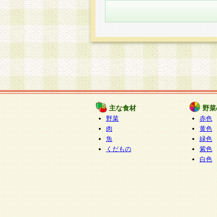
主な食材
野菜
野菜
赤色
肉
黄色
魚
緑色
くだもの
紫色
白色