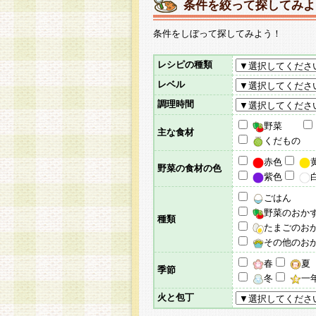
条件を絞って探してみよ
条件をしぼって探してみよう！
レシピの種類
レベル
調理時間
野菜
主な食材
くだもの
赤色
野菜の食材の色
紫色
ごはん
野菜のおか
種類
たまごのお
その他のお
春
夏
季節
冬
一
火と包丁