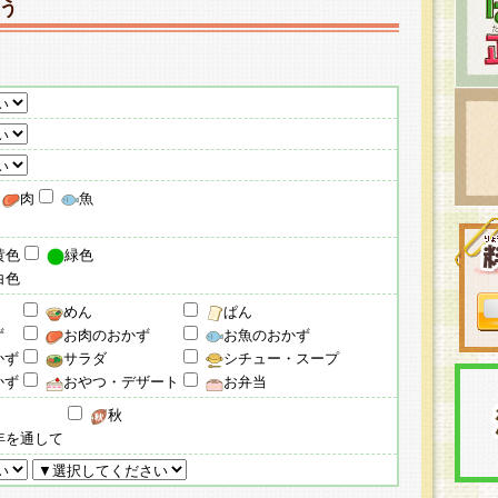
う
肉
魚
黄色
緑色
白色
めん
ぱん
ず
お肉のおかず
お魚のおかず
かず
サラダ
シチュー・スープ
かず
おやつ・デザート
お弁当
秋
年を通して