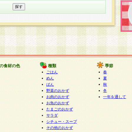
の食材の色
種類
季節
ごはん
春
めん
夏
ぱん
秋
野菜のおかず
冬
お肉のおかず
一年を通して
お魚のおかず
たまごのおかず
サラダ
シチュー・スープ
その他のおかず