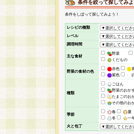
条件を絞って探してみよ
条件をしぼって探してみよう！
レシピの種類
レベル
調理時間
野菜
主な食材
くだもの
赤色
野菜の食材の色
紫色
ごはん
野菜のおか
種類
たまごのお
その他のお
春
夏
季節
冬
一
火と包丁