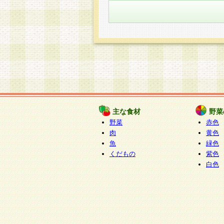
主な食材
野菜
野菜
赤色
肉
黄色
魚
緑色
くだもの
紫色
白色