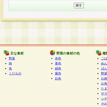
主な食材
野菜の食材の色
種
野菜
赤色
ご
肉
黄色
め
魚
緑色
ぱ
くだもの
紫色
野
白色
お
お
た
サ
シ
そ