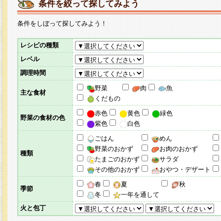
条件を絞って探してみよう
条件をしぼって探してみよう！
レシピの種類
レベル
調理時間
野菜
肉
魚
主な食材
くだもの
赤色
黄色
緑色
野菜の食材の色
紫色
白色
ごはん
めん
野菜のおかず
お肉のおかず
種類
たまごのおかず
サラダ
その他のおかず
おやつ・デザート
春
夏
秋
季節
冬
一年を通して
火と包丁