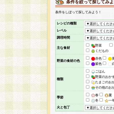
条件を絞って探してみよ
条件をしぼって探してみよう！
レシピの種類
レベル
調理時間
野菜
主な食材
くだもの
赤色
野菜の食材の色
紫色
ごはん
野菜のおか
種類
たまごのお
その他のお
春
夏
季節
冬
一
火と包丁