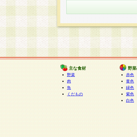
主な食材
野菜
野菜
赤色
肉
黄色
魚
緑色
くだもの
紫色
白色