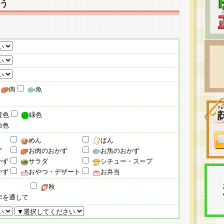
う
肉
魚
黄色
緑色
白色
めん
ぱん
ず
お肉のおかず
お魚のおかず
かず
サラダ
シチュー・スープ
かず
おやつ・デザート
お弁当
秋
年を通して