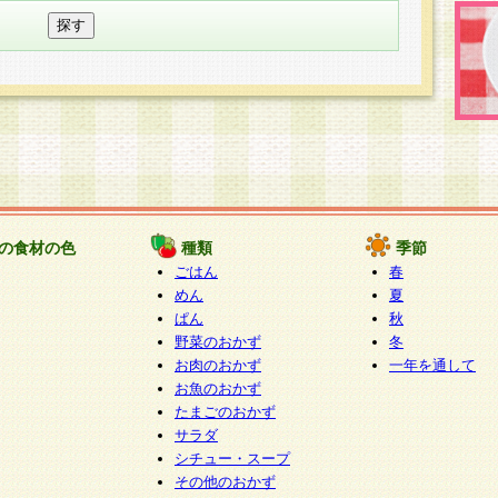
の食材の色
種類
季節
ごはん
春
めん
夏
ぱん
秋
野菜のおかず
冬
お肉のおかず
一年を通して
お魚のおかず
たまごのおかず
サラダ
シチュー・スープ
その他のおかず