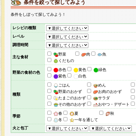
条件を絞って探してみよう
条件をしぼって探してみよう！
レシピの種類
レベル
調理時間
野菜
肉
魚
主な食材
くだもの
赤色
黄色
緑色
野菜の食材の色
紫色
白色
ごはん
めん
野菜のおかず
お肉のおかず
種類
たまごのおかず
サラダ
その他のおかず
おやつ・デザート
春
夏
秋
季節
冬
一年を通して
火と包丁