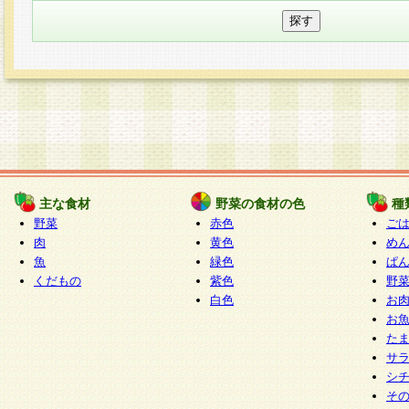
主な食材
野菜の食材の色
種
野菜
赤色
ご
肉
黄色
め
魚
緑色
ぱ
くだもの
紫色
野
白色
お
お
た
サ
シ
そ