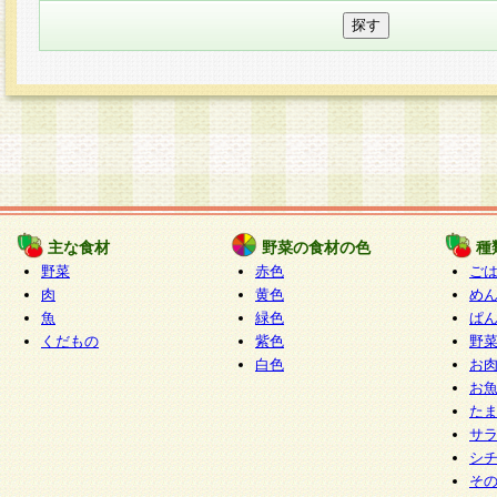
主な食材
野菜の食材の色
種
野菜
赤色
ご
肉
黄色
め
魚
緑色
ぱ
くだもの
紫色
野
白色
お
お
た
サ
シ
そ