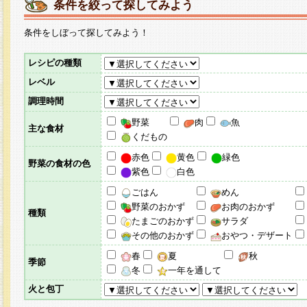
条件を絞って探してみよう
条件をしぼって探してみよう！
レシピの種類
レベル
調理時間
野菜
肉
魚
主な食材
くだもの
赤色
黄色
緑色
野菜の食材の色
紫色
白色
ごはん
めん
野菜のおかず
お肉のおかず
種類
たまごのおかず
サラダ
その他のおかず
おやつ・デザート
春
夏
秋
季節
冬
一年を通して
火と包丁